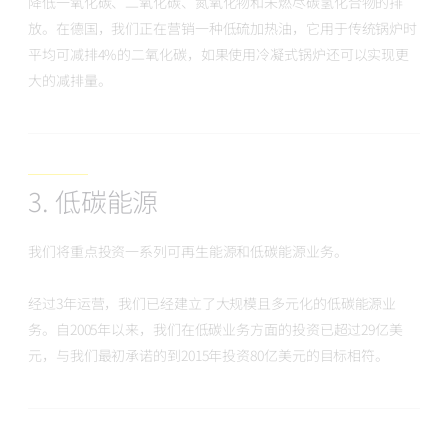
降低一氧化碳、二氧化碳、氮氧化物和未燃尽碳氢化合物的排
放。在德国，我们正在营销一种低硫加热油，它用于传统锅炉时
平均可减排4%的二氧化碳，如果使用冷凝式锅炉还可以实现更
大的减排量。
3. 低碳能源
我们将重点投资一系列可再生能源和低碳能源业务。
经过3年运营，我们已经建立了大规模且多元化的低碳能源业
务。自2005年以来，我们在低碳业务方面的投资已超过29亿美
元，与我们最初承诺的到2015年投资80亿美元的目标相符。