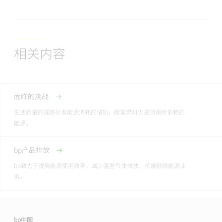
相关内容
面临的挑战
生活质量的提高引发能源消耗的增加，碳氢燃料仍是目前所依赖的
能源。
bp产品排放
bp致力于提高能源使用效率，减少温室气体排放，拓展低碳能源业
务。
bp中国